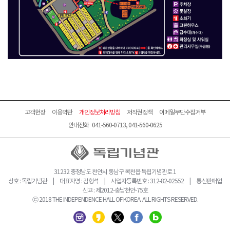
고객헌장
이용약관
개인정보처리방침
저작권정책
이메일무단수집거부
안내전화 041-560-0713, 041-560-0625
31232 충청남도 천안시 동남구 목천읍 독립기념관로 1
상호 : 독립기념관 | 대표자명 : 김형석 | 사업자등록번호 : 312-82-02552 | 통신판매업
신고 : 제2012-충남천안-75호
ⓒ 2018 THE INDEPENDENCE HALL OF KOREA. ALL RIGHTS RESERVED.