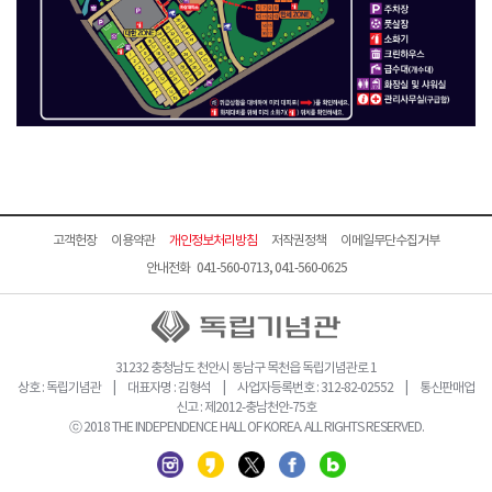
고객헌장
이용약관
개인정보처리방침
저작권정책
이메일무단수집거부
안내전화 041-560-0713, 041-560-0625
31232 충청남도 천안시 동남구 목천읍 독립기념관로 1
상호 : 독립기념관 | 대표자명 : 김형석 | 사업자등록번호 : 312-82-02552 | 통신판매업
신고 : 제2012-충남천안-75호
ⓒ 2018 THE INDEPENDENCE HALL OF KOREA. ALL RIGHTS RESERVED.