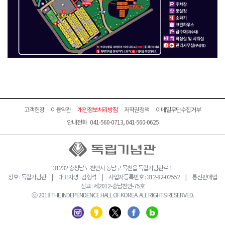
고객헌장
이용약관
개인정보처리방침
저작권정책
이메일무단수집거부
안내전화 041-560-0713, 041-560-0625
31232 충청남도 천안시 동남구 목천읍 독립기념관로 1
상호 : 독립기념관 | 대표자명 : 김형석 | 사업자등록번호 : 312-82-02552 | 통신판매업
신고 : 제2012-충남천안-75호
ⓒ 2018 THE INDEPENDENCE HALL OF KOREA. ALL RIGHTS RESERVED.