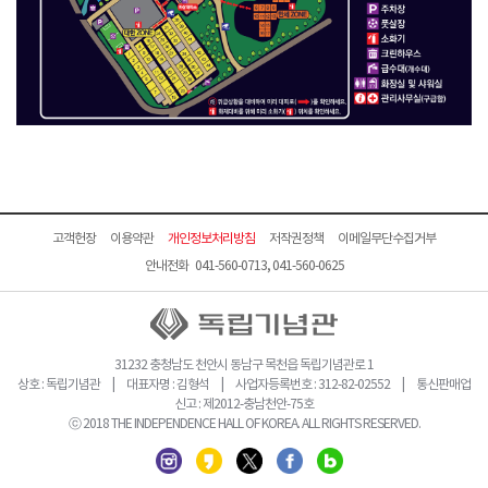
고객헌장
이용약관
개인정보처리방침
저작권정책
이메일무단수집거부
안내전화 041-560-0713, 041-560-0625
31232 충청남도 천안시 동남구 목천읍 독립기념관로 1
상호 : 독립기념관 | 대표자명 : 김형석 | 사업자등록번호 : 312-82-02552 | 통신판매업
신고 : 제2012-충남천안-75호
ⓒ 2018 THE INDEPENDENCE HALL OF KOREA. ALL RIGHTS RESERVED.