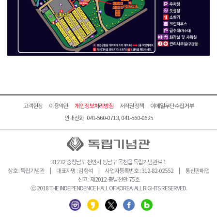
고객헌장
이용약관
개인정보처리방침
저작권정책
이메일무단수집거부
안내전화 041-560-0713, 041-560-0625
31232 충청남도 천안시 동남구 목천읍 독립기념관로 1
상호 : 독립기념관 | 대표자명 : 김형석 | 사업자등록번호 : 312-82-02552 | 통신판매업
신고 : 제2012-충남천안-75호
ⓒ 2018 THE INDEPENDENCE HALL OF KOREA. ALL RIGHTS RESERVED.