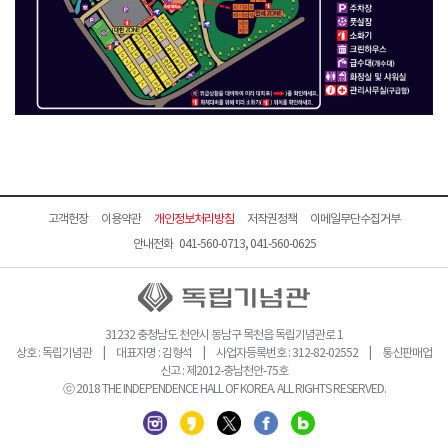
고객헌장
이용약관
개인정보처리방침
저작권정책
이메일무단수집거부
안내전화 041-560-0713, 041-560-0625
31232 충청남도 천안시 동남구 목천읍 독립기념관로 1
상호 : 독립기념관 | 대표자명 : 김형석 | 사업자등록번호 : 312-82-02552 | 통신판매업
신고 : 제2012-충남천안-75호
ⓒ 2018 THE INDEPENDENCE HALL OF KOREA. ALL RIGHTS RESERVED.