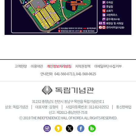
고객헌장
이용약관
개인정보처리방침
저작권정책
이메일무단수집거부
안내전화 041-560-0713, 041-560-0625
31232 충청남도 천안시 동남구 목천읍 독립기념관로 1
상호 : 독립기념관 | 대표자명 : 김형석 | 사업자등록번호 : 312-82-02552 | 통신판매업
신고 : 제2012-충남천안-75호
ⓒ 2018 THE INDEPENDENCE HALL OF KOREA. ALL RIGHTS RESERVED.