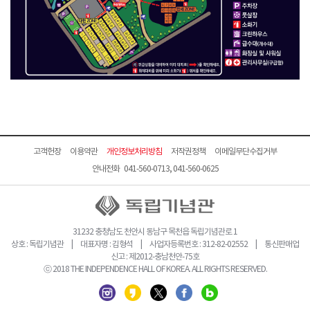
고객헌장
이용약관
개인정보처리방침
저작권정책
이메일무단수집거부
안내전화 041-560-0713, 041-560-0625
31232 충청남도 천안시 동남구 목천읍 독립기념관로 1
상호 : 독립기념관 | 대표자명 : 김형석 | 사업자등록번호 : 312-82-02552 | 통신판매업
신고 : 제2012-충남천안-75호
ⓒ 2018 THE INDEPENDENCE HALL OF KOREA. ALL RIGHTS RESERVED.