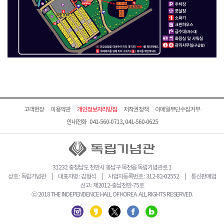
고객헌장
이용약관
개인정보처리방침
저작권정책
이메일무단수집거부
안내전화 041-560-0713, 041-560-0625
31232 충청남도 천안시 동남구 목천읍 독립기념관로 1
상호 : 독립기념관 | 대표자명 : 김형석 | 사업자등록번호 : 312-82-02552 | 통신판매업
신고 : 제2012-충남천안-75호
ⓒ 2018 THE INDEPENDENCE HALL OF KOREA. ALL RIGHTS RESERVED.