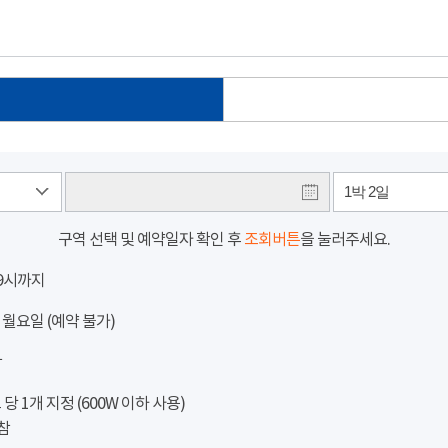
1박 2일
구역 선택 및 예약일자 확인 후
조회버튼
을 눌러주세요.
 9시까지
 월요일 (예약 불가)
참
 1개 지정 (600W 이하 사용)
참