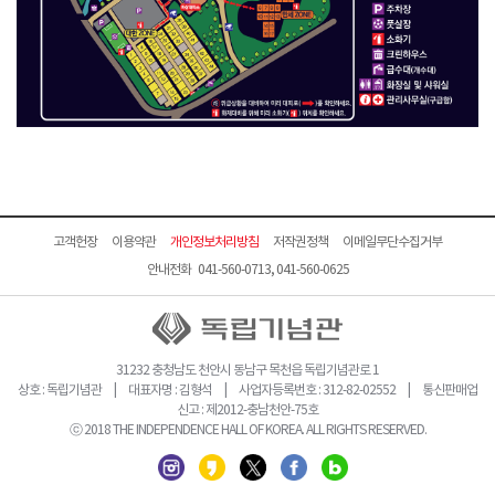
고객헌장
이용약관
개인정보처리방침
저작권정책
이메일무단수집거부
안내전화 041-560-0713, 041-560-0625
31232 충청남도 천안시 동남구 목천읍 독립기념관로 1
상호 : 독립기념관 | 대표자명 : 김형석 | 사업자등록번호 : 312-82-02552 | 통신판매업
신고 : 제2012-충남천안-75호
ⓒ 2018 THE INDEPENDENCE HALL OF KOREA. ALL RIGHTS RESERVED.