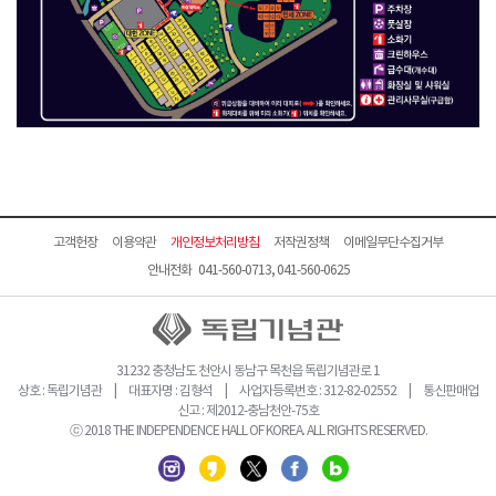
고객헌장
이용약관
개인정보처리방침
저작권정책
이메일무단수집거부
안내전화 041-560-0713, 041-560-0625
31232 충청남도 천안시 동남구 목천읍 독립기념관로 1
상호 : 독립기념관 | 대표자명 : 김형석 | 사업자등록번호 : 312-82-02552 | 통신판매업
신고 : 제2012-충남천안-75호
ⓒ 2018 THE INDEPENDENCE HALL OF KOREA. ALL RIGHTS RESERVED.