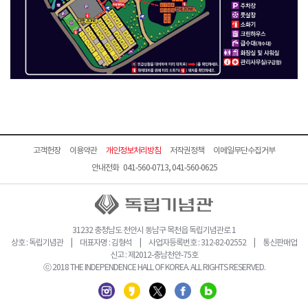
고객헌장
이용약관
개인정보처리방침
저작권정책
이메일무단수집거부
안내전화 041-560-0713, 041-560-0625
31232 충청남도 천안시 동남구 목천읍 독립기념관로 1
상호 : 독립기념관 | 대표자명 : 김형석 | 사업자등록번호 : 312-82-02552 | 통신판매업
신고 : 제2012-충남천안-75호
ⓒ 2018 THE INDEPENDENCE HALL OF KOREA. ALL RIGHTS RESERVED.