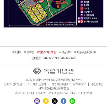
고객헌장
이용약관
개인정보처리방침
저작권정책
이메일무단수집거부
안내전화 041-560-0713, 041-560-0625
31232 충청남도 천안시 동남구 목천읍 독립기념관로 1
상호 : 독립기념관 | 대표자명 : 김형석 | 사업자등록번호 : 312-82-02552 | 통신판매업
신고 : 제2012-충남천안-75호
ⓒ 2018 THE INDEPENDENCE HALL OF KOREA. ALL RIGHTS RESERVED.