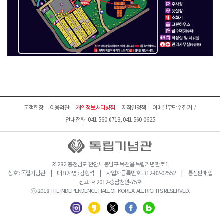
고객헌장
이용약관
개인정보처리방침
저작권정책
이메일무단수집거부
안내전화 041-560-0713, 041-560-0625
31232 충청남도 천안시 동남구 목천읍 독립기념관로 1
상호 : 독립기념관 | 대표자명 : 김형석 | 사업자등록번호 : 312-82-02552 | 통신판매업
신고 : 제2012-충남천안-75호
ⓒ 2018 THE INDEPENDENCE HALL OF KOREA. ALL RIGHTS RESERVED.