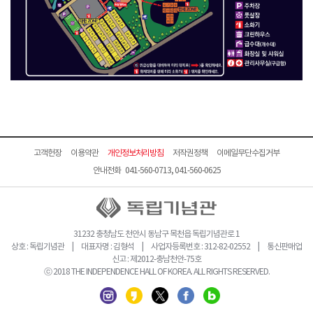
고객헌장
이용약관
개인정보처리방침
저작권정책
이메일무단수집거부
안내전화 041-560-0713, 041-560-0625
31232 충청남도 천안시 동남구 목천읍 독립기념관로 1
상호 : 독립기념관 | 대표자명 : 김형석 | 사업자등록번호 : 312-82-02552 | 통신판매업
신고 : 제2012-충남천안-75호
ⓒ 2018 THE INDEPENDENCE HALL OF KOREA. ALL RIGHTS RESERVED.