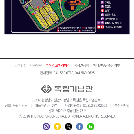
고객헌장
이용약관
개인정보처리방침
저작권정책
이메일무단수집거부
안내전화 041-560-0713, 041-560-0625
31232 충청남도 천안시 동남구 목천읍 독립기념관로 1
상호 : 독립기념관 | 대표자명 : 김형석 | 사업자등록번호 : 312-82-02552 | 통신판매업
신고 : 제2012-충남천안-75호
ⓒ 2018 THE INDEPENDENCE HALL OF KOREA. ALL RIGHTS RESERVED.