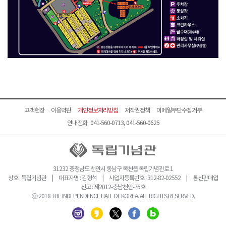
고객헌장
이용약관
개인정보처리방침
저작권정책
이메일무단수집거부
안내전화 041-560-0713, 041-560-0625
31232 충청남도 천안시 동남구 목천읍 독립기념관로 1
상호 : 독립기념관 | 대표자명 : 김형석 | 사업자등록번호 : 312-82-02552 | 통신판매업
신고 : 제2012-충남천안-75호
ⓒ 2018 THE INDEPENDENCE HALL OF KOREA. ALL RIGHTS RESERVED.