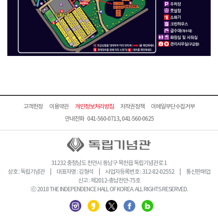
고객헌장
이용약관
개인정보처리방침
저작권정책
이메일무단수집거부
안내전화 041-560-0713, 041-560-0625
31232 충청남도 천안시 동남구 목천읍 독립기념관로 1
상호 : 독립기념관 | 대표자명 : 김형석 | 사업자등록번호 : 312-82-02552 | 통신판매업
신고 : 제2012-충남천안-75호
ⓒ 2018 THE INDEPENDENCE HALL OF KOREA. ALL RIGHTS RESERVED.