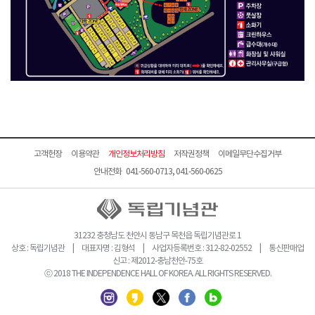
고객헌장
이용약관
개인정보처리방침
저작권정책
이메일무단수집거부
안내전화 041-560-0713, 041-560-0625
31232 충청남도 천안시 동남구 목천읍 독립기념관로 1
상호 : 독립기념관 | 대표자명 : 김형석 | 사업자등록번호 : 312-82-02552 | 통신판매업
신고 : 제2012-충남천안-75호
ⓒ 2018 THE INDEPENDENCE HALL OF KOREA. ALL RIGHTS RESERVED.