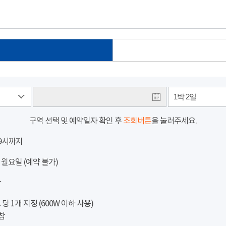
1박 2일
구역 선택 및 예약일자 확인 후
조회버튼
을 눌러주세요.
 9시까지
 월요일 (예약 불가)
참
 1개 지정 (600W 이하 사용)
참