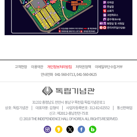
고객헌장
이용약관
개인정보처리방침
저작권정책
이메일무단수집거부
안내전화 041-560-0713, 041-560-0625
31232 충청남도 천안시 동남구 목천읍 독립기념관로 1
상호 : 독립기념관 | 대표자명 : 김형석 | 사업자등록번호 : 312-82-02552 | 통신판매업
신고 : 제2012-충남천안-75호
ⓒ 2018 THE INDEPENDENCE HALL OF KOREA. ALL RIGHTS RESERVED.