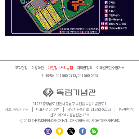
고객헌장
이용약관
개인정보처리방침
저작권정책
이메일무단수집거부
안내전화 041-560-0713, 041-560-0625
31232 충청남도 천안시 동남구 목천읍 독립기념관로 1
상호 : 독립기념관 | 대표자명 : 김형석 | 사업자등록번호 : 312-82-02552 | 통신판매업
신고 : 제2012-충남천안-75호
ⓒ 2018 THE INDEPENDENCE HALL OF KOREA. ALL RIGHTS RESERVED.