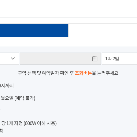
1박 2일
구역 선택 및 예약일자 확인 후
조회버튼
을 눌러주세요.
 9시까지
 월요일 (예약 불가)
참
 1개 지정 (600W 이하 사용)
참