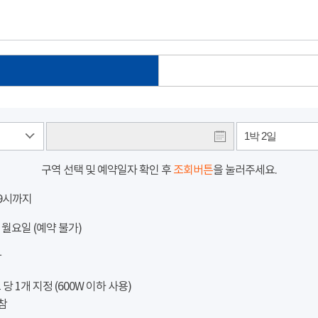
1박 2일
구역 선택 및 예약일자 확인 후
조회버튼
을 눌러주세요.
 9시까지
 월요일 (예약 불가)
참
 1개 지정 (600W 이하 사용)
참