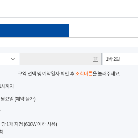
1박 2일
구역 선택 및 예약일자 확인 후
조회버튼
을 눌러주세요.
 9시까지
 월요일 (예약 불가)
참
 1개 지정 (600W 이하 사용)
참