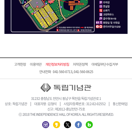
고객헌장
이용약관
개인정보처리방침
저작권정책
이메일무단수집거부
안내전화 041-560-0713, 041-560-0625
31232 충청남도 천안시 동남구 목천읍 독립기념관로 1
상호 : 독립기념관 | 대표자명 : 김형석 | 사업자등록번호 : 312-82-02552 | 통신판매업
신고 : 제2012-충남천안-75호
ⓒ 2018 THE INDEPENDENCE HALL OF KOREA. ALL RIGHTS RESERVED.