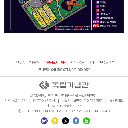
고객헌장
이용약관
개인정보처리방침
저작권정책
이메일무단수집거부
안내전화 041-560-0713, 041-560-0625
31232 충청남도 천안시 동남구 목천읍 독립기념관로 1
상호 : 독립기념관 | 대표자명 : 김형석 | 사업자등록번호 : 312-82-02552 | 통신판매업
신고 : 제2012-충남천안-75호
ⓒ 2018 THE INDEPENDENCE HALL OF KOREA. ALL RIGHTS RESERVED.