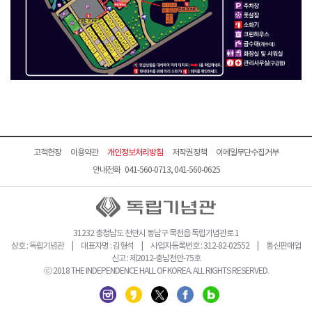
고객헌장
이용약관
개인정보처리방침
저작권정책
이메일무단수집거부
안내전화 041-560-0713, 041-560-0625
31232 충청남도 천안시 동남구 목천읍 독립기념관로 1
상호 : 독립기념관 | 대표자명 : 김형석 | 사업자등록번호 : 312-82-02552 | 통신판매업
신고 : 제2012-충남천안-75호
ⓒ 2018 THE INDEPENDENCE HALL OF KOREA. ALL RIGHTS RESERVED.