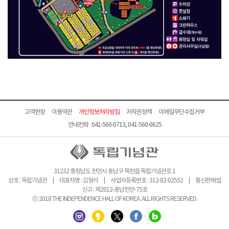
고객헌장
이용약관
개인정보처리방침
저작권정책
이메일무단수집거부
안내전화 041-560-0713, 041-560-0625
31232 충청남도 천안시 동남구 목천읍 독립기념관로 1
상호 : 독립기념관 | 대표자명 : 김형석 | 사업자등록번호 : 312-82-02552 | 통신판매업
신고 : 제2012-충남천안-75호
ⓒ 2018 THE INDEPENDENCE HALL OF KOREA. ALL RIGHTS RESERVED.