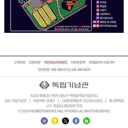
고객헌장
이용약관
개인정보처리방침
저작권정책
이메일무단수집거부
안내전화 041-560-0713, 041-560-0625
31232 충청남도 천안시 동남구 목천읍 독립기념관로 1
상호 : 독립기념관 | 대표자명 : 김형석 | 사업자등록번호 : 312-82-02552 | 통신판매업
신고 : 제2012-충남천안-75호
ⓒ 2018 THE INDEPENDENCE HALL OF KOREA. ALL RIGHTS RESERVED.