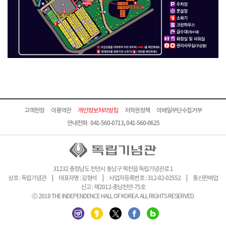
고객헌장
이용약관
개인정보처리방침
저작권정책
이메일무단수집거부
안내전화 041-560-0713, 041-560-0625
31232 충청남도 천안시 동남구 목천읍 독립기념관로 1
상호 : 독립기념관 | 대표자명 : 김형석 | 사업자등록번호 : 312-82-02552 | 통신판매업
신고 : 제2012-충남천안-75호
ⓒ 2018 THE INDEPENDENCE HALL OF KOREA. ALL RIGHTS RESERVED.