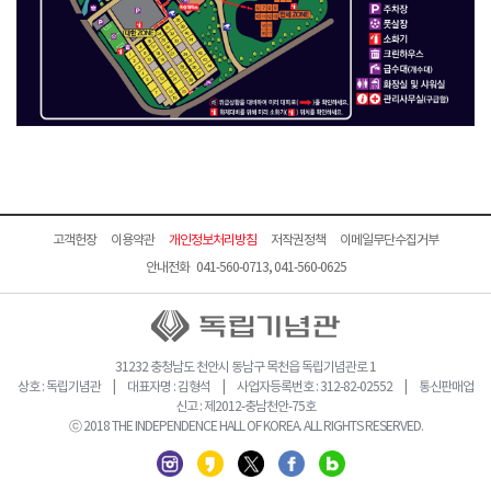
고객헌장
이용약관
개인정보처리방침
저작권정책
이메일무단수집거부
안내전화 041-560-0713, 041-560-0625
31232 충청남도 천안시 동남구 목천읍 독립기념관로 1
상호 : 독립기념관 | 대표자명 : 김형석 | 사업자등록번호 : 312-82-02552 | 통신판매업
신고 : 제2012-충남천안-75호
ⓒ 2018 THE INDEPENDENCE HALL OF KOREA. ALL RIGHTS RESERVED.