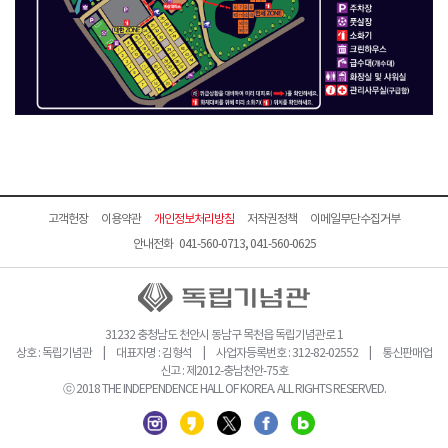
고객헌장
이용약관
개인정보처리방침
저작권정책
이메일무단수집거부
안내전화 041-560-0713, 041-560-0625
31232 충청남도 천안시 동남구 목천읍 독립기념관로 1
상호 : 독립기념관 | 대표자명 : 김형석 | 사업자등록번호 : 312-82-02552 | 통신판매업
신고 : 제2012-충남천안-75호
ⓒ 2018 THE INDEPENDENCE HALL OF KOREA. ALL RIGHTS RESERVED.