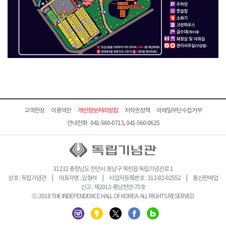
고객헌장
이용약관
개인정보처리방침
저작권정책
이메일무단수집거부
안내전화 041-560-0713, 041-560-0625
31232 충청남도 천안시 동남구 목천읍 독립기념관로 1
상호 : 독립기념관 | 대표자명 : 김형석 | 사업자등록번호 : 312-82-02552 | 통신판매업
신고 : 제2012-충남천안-75호
ⓒ 2018 THE INDEPENDENCE HALL OF KOREA. ALL RIGHTS RESERVED.