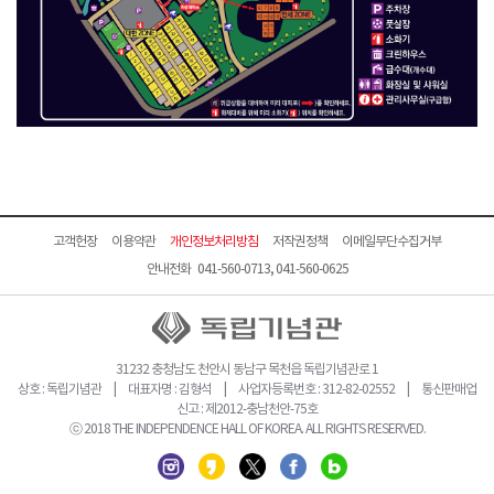
고객헌장
이용약관
개인정보처리방침
저작권정책
이메일무단수집거부
안내전화 041-560-0713, 041-560-0625
31232 충청남도 천안시 동남구 목천읍 독립기념관로 1
상호 : 독립기념관 | 대표자명 : 김형석 | 사업자등록번호 : 312-82-02552 | 통신판매업
신고 : 제2012-충남천안-75호
ⓒ 2018 THE INDEPENDENCE HALL OF KOREA. ALL RIGHTS RESERVED.