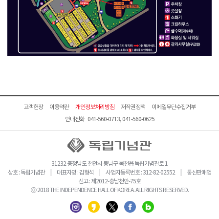
고객헌장
이용약관
개인정보처리방침
저작권정책
이메일무단수집거부
안내전화 041-560-0713, 041-560-0625
31232 충청남도 천안시 동남구 목천읍 독립기념관로 1
상호 : 독립기념관 | 대표자명 : 김형석 | 사업자등록번호 : 312-82-02552 | 통신판매업
신고 : 제2012-충남천안-75호
ⓒ 2018 THE INDEPENDENCE HALL OF KOREA. ALL RIGHTS RESERVED.