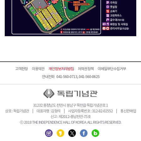
고객헌장
이용약관
개인정보처리방침
저작권정책
이메일무단수집거부
안내전화 041-560-0713, 041-560-0625
31232 충청남도 천안시 동남구 목천읍 독립기념관로 1
상호 : 독립기념관 | 대표자명 : 김형석 | 사업자등록번호 : 312-82-02552 | 통신판매업
신고 : 제2012-충남천안-75호
ⓒ 2018 THE INDEPENDENCE HALL OF KOREA. ALL RIGHTS RESERVED.