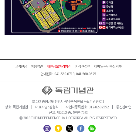
고객헌장
이용약관
개인정보처리방침
저작권정책
이메일무단수집거부
안내전화 041-560-0713, 041-560-0625
31232 충청남도 천안시 동남구 목천읍 독립기념관로 1
상호 : 독립기념관 | 대표자명 : 김형석 | 사업자등록번호 : 312-82-02552 | 통신판매업
신고 : 제2012-충남천안-75호
ⓒ 2018 THE INDEPENDENCE HALL OF KOREA. ALL RIGHTS RESERVED.