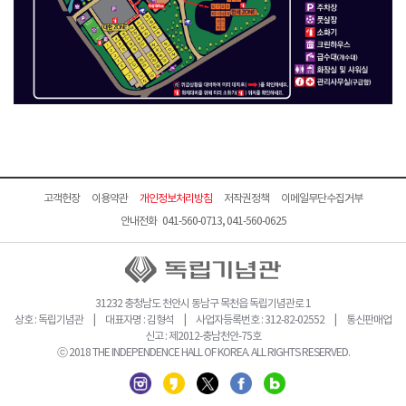
고객헌장
이용약관
개인정보처리방침
저작권정책
이메일무단수집거부
안내전화 041-560-0713, 041-560-0625
31232 충청남도 천안시 동남구 목천읍 독립기념관로 1
상호 : 독립기념관 | 대표자명 : 김형석 | 사업자등록번호 : 312-82-02552 | 통신판매업
신고 : 제2012-충남천안-75호
ⓒ 2018 THE INDEPENDENCE HALL OF KOREA. ALL RIGHTS RESERVED.