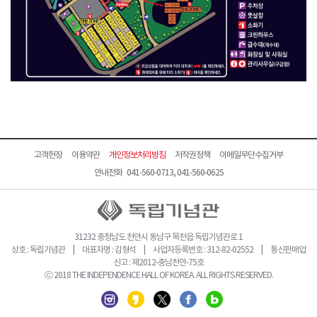
고객헌장
이용약관
개인정보처리방침
저작권정책
이메일무단수집거부
안내전화 041-560-0713, 041-560-0625
31232 충청남도 천안시 동남구 목천읍 독립기념관로 1
상호 : 독립기념관 | 대표자명 : 김형석 | 사업자등록번호 : 312-82-02552 | 통신판매업
신고 : 제2012-충남천안-75호
ⓒ 2018 THE INDEPENDENCE HALL OF KOREA. ALL RIGHTS RESERVED.