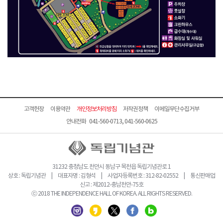
고객헌장
이용약관
개인정보처리방침
저작권정책
이메일무단수집거부
안내전화 041-560-0713, 041-560-0625
31232 충청남도 천안시 동남구 목천읍 독립기념관로 1
상호 : 독립기념관 | 대표자명 : 김형석 | 사업자등록번호 : 312-82-02552 | 통신판매업
신고 : 제2012-충남천안-75호
ⓒ 2018 THE INDEPENDENCE HALL OF KOREA. ALL RIGHTS RESERVED.