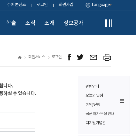
수어 콘텐츠
로그인
회원가입
Language
학술
소식
소개
정보공개
회원서비스
로그인
합니다.
관람안내
용하실 수 있습니다.
오늘의 일정
예약/신청
국군 휴가 보상 안내
디지털기념관