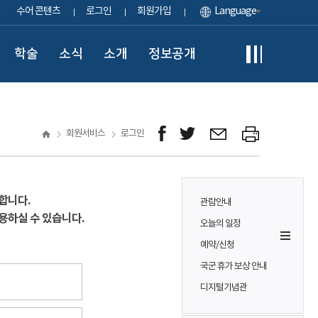
수어 콘텐츠
로그인
회원가입
Language
학술
소식
소개
정보공개
회원서비스
로그인
합니다.
관람안내
용하실 수 있습니다.
오늘의 일정
예약/신청
국군 휴가 보상 안내
디지털기념관