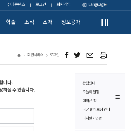
수어 콘텐츠
로그인
회원가입
Language
학술
소식
소개
정보공개
회원서비스
로그인
합니다.
관람안내
용하실 수 있습니다.
오늘의 일정
예약/신청
국군 휴가 보상 안내
디지털기념관