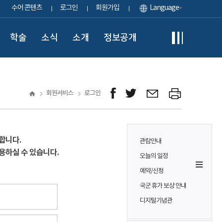
수어 콘텐츠
로그인
회원가입
Language
학술
소식
소개
정보공개
회원서비스
로그인
합니다.
관람안내
용하실 수 있습니다.
오늘의 일정
예약/신청
국군 휴가 보상 안내
디지털기념관