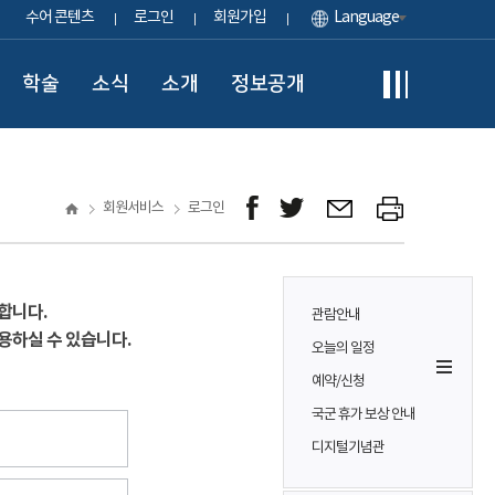
수어 콘텐츠
로그인
회원가입
Language
학술
소식
소개
정보공개
회원서비스
로그인
합니다.
관람안내
용하실 수 있습니다.
오늘의 일정
예약/신청
국군 휴가 보상 안내
디지털기념관