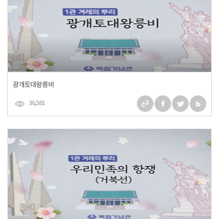
광개토대왕릉비
36,581