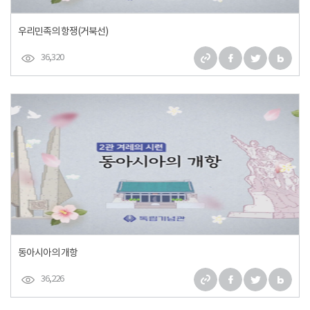
우리민족의 항쟁(거북선)
36,320
동아시아의 개항
36,226