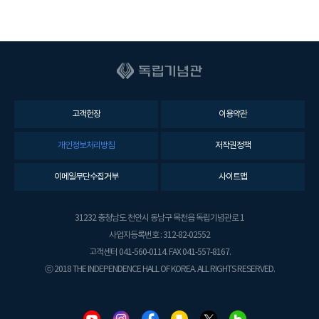
고객헌장
이용약관
개인정보처리방침
저작권정책
이메일무단수집거부
사이트맵
31232 충청남도 천안시 동남구 목천읍 독립기념관로 1
사업자등록번호 : 312-82-02552
고객센터 041-560-0114. FAX 041-557-8167.
ⓒ 2018 THE INDEPENDENCE HALL OF KOREA. ALL RIGHTS RESERVED.