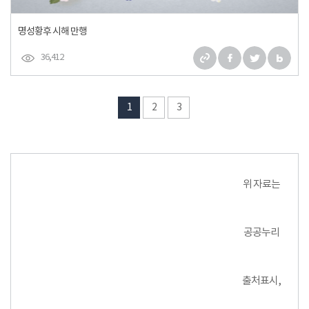
명성황후 시해 만행
36,412
1
2
3
위 자료는
공공누리
출처표시,