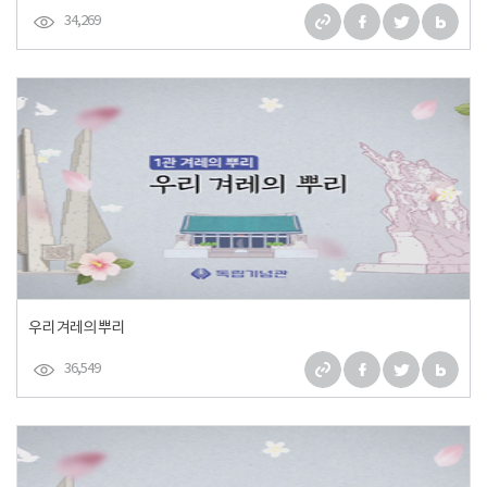
34,269
우리 겨레의 뿌리
36,549