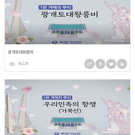
광개토대왕릉비
36,129