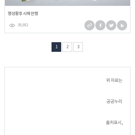
명성황후 시해 만행
35,932
1
2
3
위 자료는
공공누리
출처표시,