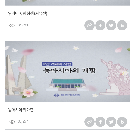
우리민족의 항쟁(거북선)
35,854
동아시아의 개항
35,757