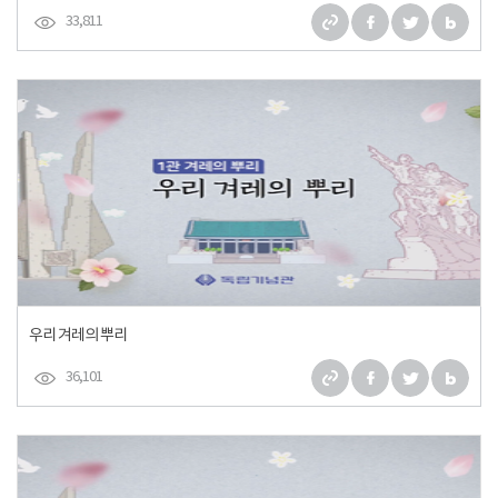
33,811
우리 겨레의 뿌리
36,101