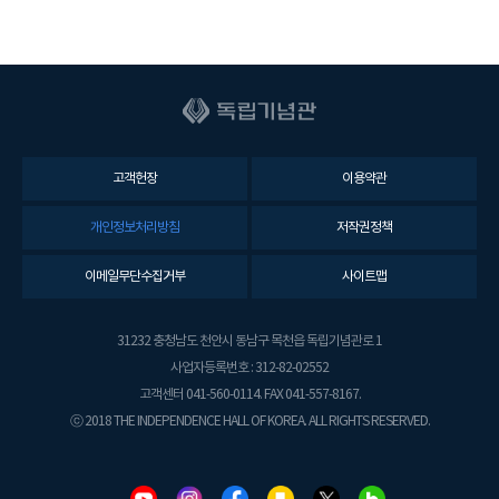
고객헌장
이용약관
개인정보처리방침
저작권정책
이메일무단수집거부
사이트맵
31232 충청남도 천안시 동남구 목천읍 독립기념관로 1
사업자등록번호 : 312-82-02552
고객센터 041-560-0114. FAX 041-557-8167.
ⓒ 2018 THE INDEPENDENCE HALL OF KOREA. ALL RIGHTS RESERVED.