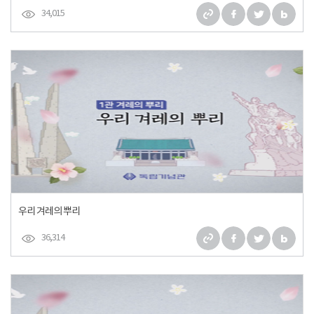
34,015
우리 겨레의 뿌리
36,314