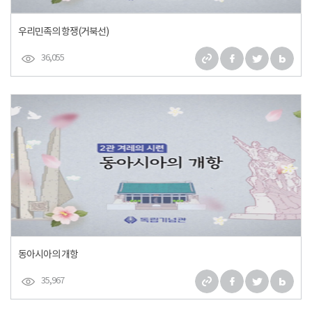
우리민족의 항쟁(거북선)
36,055
동아시아의 개항
35,967