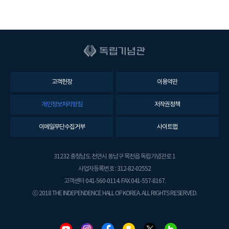
고객헌장
이용약관
개인정보처리방침
저작권정책
이메일무단수집거부
사이트맵
31232 충청남도 천안시 동남구 목천읍 독립기념관로 1
사업자등록번호 : 312-82-02552
고객센터 041-560-0114. FAX 041-557-8167.
ⓒ 2018 THE INDEPENDENCE HALL OF KOREA. ALL RIGHTS RESERVED.