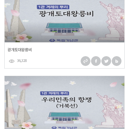
광개토대왕릉비
36,328