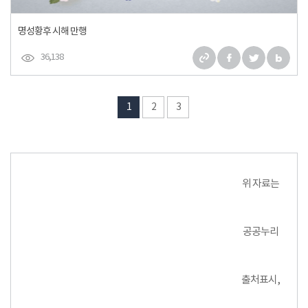
명성황후 시해 만행
36,138
1
2
3
위 자료는
공공누리
출처표시,